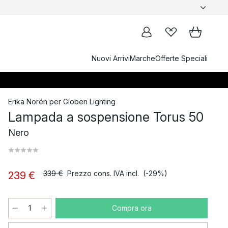
Nuovi Arrivi
Marche
Offerte Speciali
Erika Norén
per
Globen Lighting
Lampada a sospensione Torus 50
Nero
339 €
Prezzo cons. IVA incl.
(-29%)
239 €
Compra ora