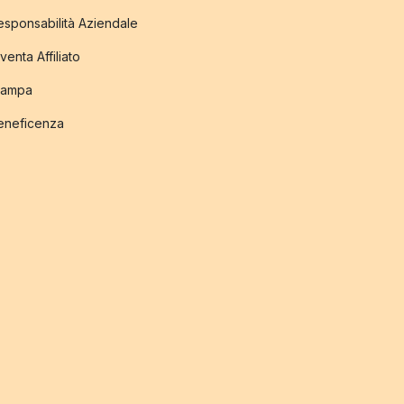
esponsabilità Aziendale
venta Affiliato
tampa
eneficenza