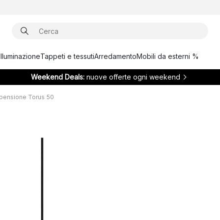
Illuminazione
Tappeti e tessuti
Arredamento
Mobili da esterni %
Weekend Deals:
nuove offerte ogni weekend
pensione Torus 50