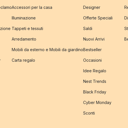
reclamo
Accessori per la casa
Designer
R
Illuminazione
Offerte Speciali
Di
izione
Tappeti e tessuti
Saldi
S
Arredamento
Nuovi Arrivi
B
Mobili da esterno e Mobili da giardino
Bestseller
y
Carta regalo
Occasioni
Idee Regalo
Nest Trends
Black Friday
Cyber Monday
Sconti