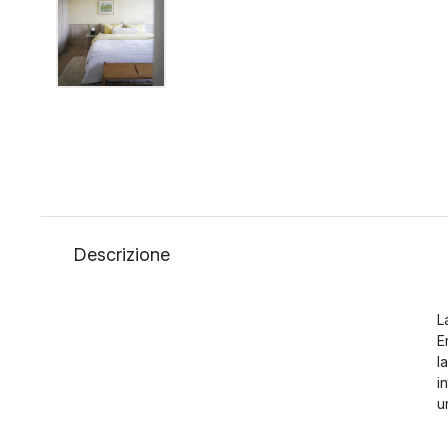
Descrizione
L
E
l
i
u