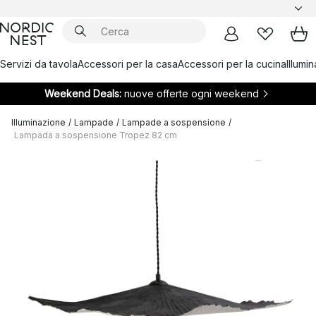
Servizi da tavola
Accessori per la casa
Accessori per la cucina
Illumi
Weekend Deals:
nuove offerte ogni weekend
Illuminazione
/
Lampade
/
Lampade a sospensione
/
Lampada a sospensione Tropez 82 cm