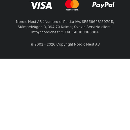
Nordic Nest AB ( Numero di Partita IVA: SE556628159701),
Stämpelvägen 3, 394 70 Kalmar, Svezia Servizio clienti:
info@nordicnest.it, Tel. +46108085004
© 2002 - 2026 Copyright Nordic Nest AB