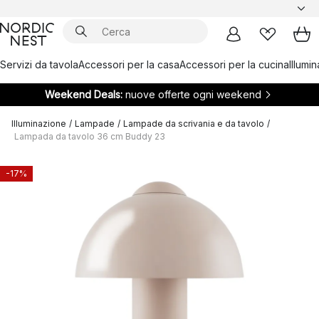
Servizi da tavola
Accessori per la casa
Accessori per la cucina
Illumi
Weekend Deals:
nuove offerte ogni weekend
Illuminazione
/
Lampade
/
Lampade da scrivania e da tavolo
/
Lampada da tavolo 36 cm Buddy 23
-17%