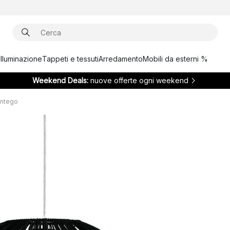
Illuminazione
Tappeti e tessuti
Arredamento
Mobili da esterni %
Weekend Deals:
nuove offerte ogni weekend
ntego