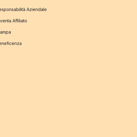
esponsabilità Aziendale
venta Affiliato
tampa
eneficenza