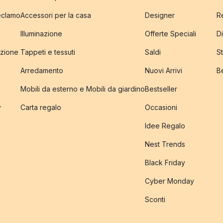
reclamo
Accessori per la casa
Designer
R
Illuminazione
Offerte Speciali
Di
izione
Tappeti e tessuti
Saldi
S
Arredamento
Nuovi Arrivi
B
Mobili da esterno e Mobili da giardino
Bestseller
y
Carta regalo
Occasioni
Idee Regalo
Nest Trends
Black Friday
Cyber Monday
Sconti