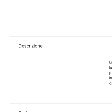
Descrizione
L
l
p
i
d