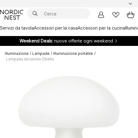
Servizi da tavola
Accessori per la casa
Accessori per la cucina
Illumi
Weekend Deals:
nuove offerte ogni weekend
Illuminazione
/
Lampade
/
Illuminazione portatile
/
Lampada da tavolo Obello