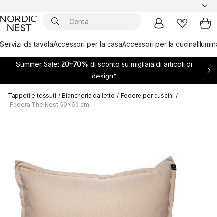
Servizi da tavola
Accessori per la casa
Accessori per la cucina
Illumi
Summer Sale:
20–70%
di sconto su migliaia di articoli di
design*
Tappeti e tessuti
/
Biancheria da letto
/
Federe per cuscini
/
Federa The Nest 50x60 cm