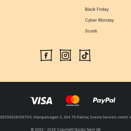
Black Friday
Cyber Monday
Sconti
A: SE556628159701), Stämpelvägen 3, 394 70 Kalmar, Svezia Servizio clienti:
© 2002 - 2026 Copyright Nordic Nest AB