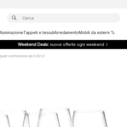
Illuminazione
Tappeti e tessuti
Arredamento
Mobili da esterni %
Weekend Deals:
nuove offerte ogni weekend
quet confezione da 6 62 cl