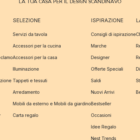
LA TUA CASA PER IL DESIGN SCANDINAVO
SELEZIONE
ISPIRAZIONE
L
Servizi da tavola
Consigli di ispirazione
C
Accessori per la cucina
Marche
R
reclamo
Accessori per la casa
Designer
R
Illuminazione
Offerte Speciali
Di
izione
Tappeti e tessuti
Saldi
S
Arredamento
Nuovi Arrivi
B
Mobili da esterno e Mobili da giardino
Bestseller
y
Carta regalo
Occasioni
Idee Regalo
Nest Trends