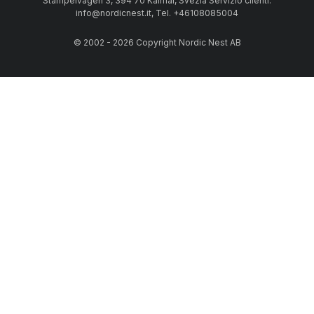
Stämpelvägen 3, 394 70 Kalmar, Svezia Servizio clienti:
info@nordicnest.it, Tel. +46108085004
© 2002 - 2026 Copyright Nordic Nest AB