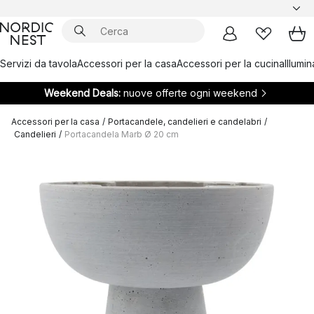
Servizi da tavola
Accessori per la casa
Accessori per la cucina
Illumi
Weekend Deals:
nuove offerte ogni weekend
Accessori per la casa
/
Portacandele, candelieri e candelabri
/
Candelieri
/
Portacandela Marb Ø 20 cm