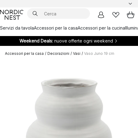
Servizi da tavola
Accessori per la casa
Accessori per la cucina
Illumi
Weekend Deals:
nuove offerte ogni weekend
Accessori per la casa
/
Decorazioni
/
Vasi
/
Vaso Juno 19 cm