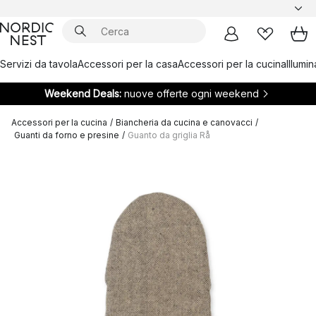
Servizi da tavola
Accessori per la casa
Accessori per la cucina
Illumi
Weekend Deals:
nuove offerte ogni weekend
Accessori per la cucina
/
Biancheria da cucina e canovacci
/
Guanti da forno e presine
/
Guanto da griglia Rå