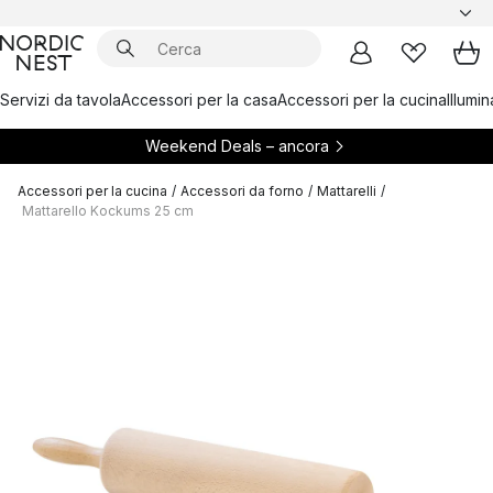
Servizi da tavola
Accessori per la casa
Accessori per la cucina
Illumi
Weekend Deals – ancora
Accessori per la cucina
/
Accessori da forno
/
Mattarelli
/
Mattarello Kockums 25 cm