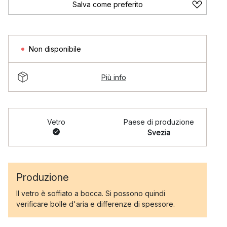
Salva come preferito
Non disponibile
Più info
Vetro
Paese di produzione
Svezia
Produzione
Il vetro è soffiato a bocca. Si possono quindi
verificare bolle d'aria e differenze di spessore.