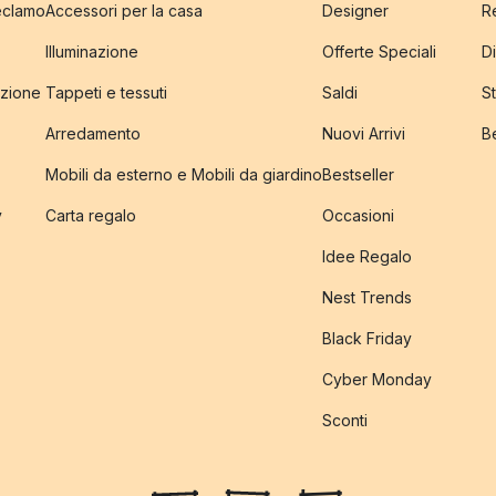
reclamo
Accessori per la casa
Designer
R
Illuminazione
Offerte Speciali
Di
izione
Tappeti e tessuti
Saldi
S
Arredamento
Nuovi Arrivi
B
Mobili da esterno e Mobili da giardino
Bestseller
y
Carta regalo
Occasioni
Idee Regalo
Nest Trends
Black Friday
Cyber Monday
Sconti