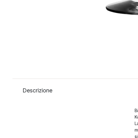
Descrizione
B
K
L
m
s