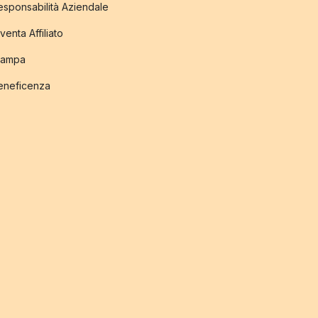
esponsabilità Aziendale
venta Affiliato
tampa
eneficenza