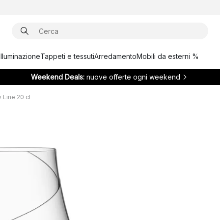
Illuminazione
Tappeti e tessuti
Arredamento
Mobili da esterni %
Weekend Deals:
nuove offerte ogni weekend
 Line 20 cl