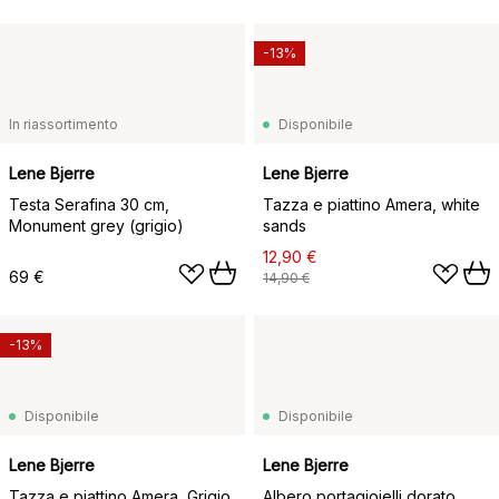
-13%
In riassortimento
Disponibile
Lene Bjerre
Lene Bjerre
Testa Serafina 30 cm,
Tazza e piattino Amera, white
Monument grey (grigio)
sands
12,90 €
69 €
14,90 €
-13%
Disponibile
Disponibile
Lene Bjerre
Lene Bjerre
Tazza e piattino Amera, Grigio
Albero portagioielli dorato