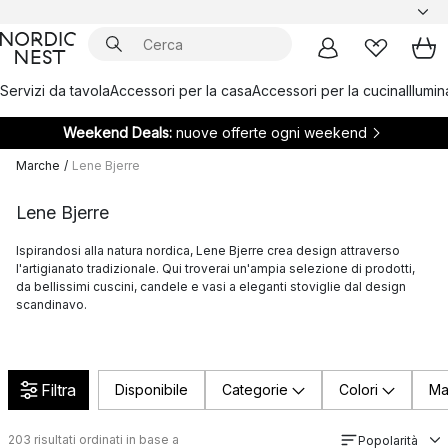
Servizi da tavola
Accessori per la casa
Accessori per la cucina
Illumi
Weekend Deals:
nuove offerte ogni weekend
Marche
/
Lene Bjerre
Lene Bjerre
Ispirandosi alla natura nordica, Lene Bjerre crea design attraverso
l'artigianato tradizionale. Qui troverai un'ampia selezione di prodotti,
da bellissimi cuscini, candele e vasi a eleganti stoviglie dal design
scandinavo.
Filtra
Disponibile
Categorie
Colori
Ma
203
risultati ordinati in base a
Popolarità