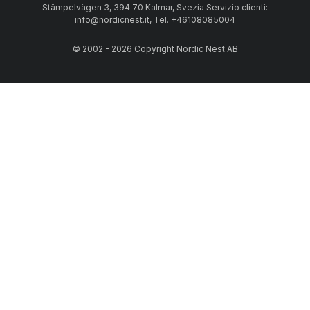
Stämpelvägen 3, 394 70 Kalmar, Svezia Servizio clienti:
info@nordicnest.it, Tel. +46108085004
© 2002 - 2026 Copyright Nordic Nest AB