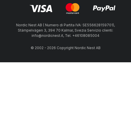
Nordic Nest AB ( Numero di Partita IVA: SE556628159701),
Stämpelvägen 3, 394 70 Kalmar, Svezia Servizio clienti:
info@nordicnest.it, Tel. +46108085004
© 2002 - 2026 Copyright Nordic Nest AB