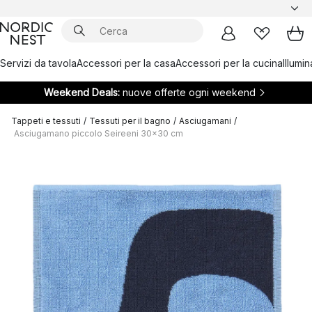
Servizi da tavola
Accessori per la casa
Accessori per la cucina
Illumi
Weekend Deals:
nuove offerte ogni weekend
Tappeti e tessuti
/
Tessuti per il bagno
/
Asciugamani
/
Asciugamano piccolo Seireeni 30x30 cm