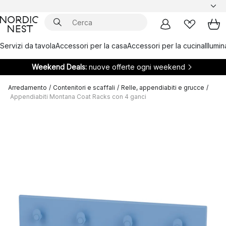
Servizi da tavola
Accessori per la casa
Accessori per la cucina
Illumi
Weekend Deals:
nuove offerte ogni weekend
Arredamento
/
Contenitori e scaffali
/
Relle, appendiabiti e grucce
/
Appendiabiti Montana Coat Racks con 4 ganci