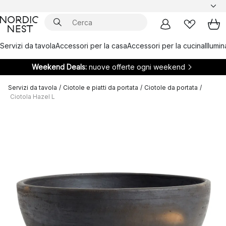
Servizi da tavola
Accessori per la casa
Accessori per la cucina
Illumi
Weekend Deals:
nuove offerte ogni weekend
Servizi da tavola
/
Ciotole e piatti da portata
/
Ciotole da portata
/
Ciotola Hazel L