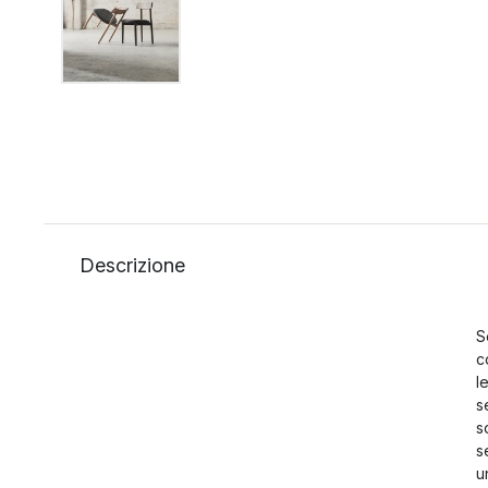
Descrizione
S
c
l
s
s
s
u