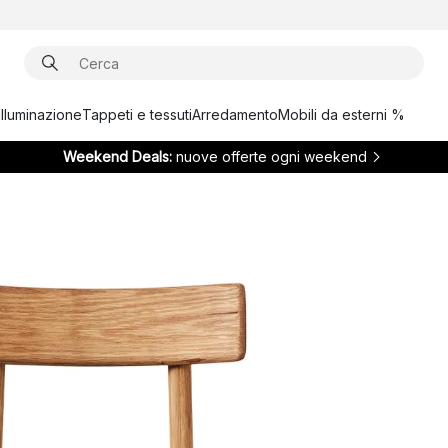
Illuminazione
Tappeti e tessuti
Arredamento
Mobili da esterni %
Weekend Deals:
nuove offerte ogni weekend