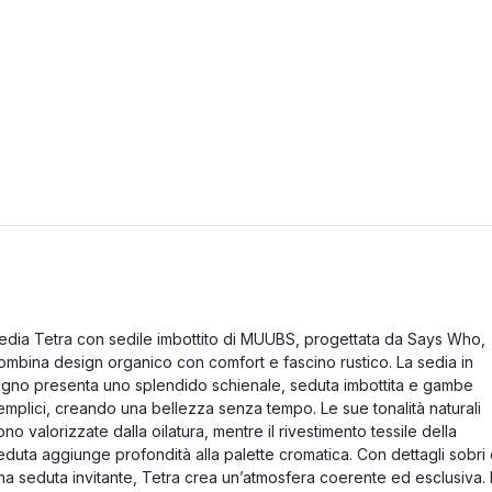
edia Tetra con sedile imbottito di MUUBS, progettata da Says Who,
ombina design organico con comfort e fascino rustico. La sedia in
egno presenta uno splendido schienale, seduta imbottita e gambe
emplici, creando una bellezza senza tempo. Le sue tonalità naturali
ono valorizzate dalla oilatura, mentre il rivestimento tessile della
eduta aggiunge profondità alla palette cromatica. Con dettagli sobri
na seduta invitante, Tetra crea un’atmosfera coerente ed esclusiva. I