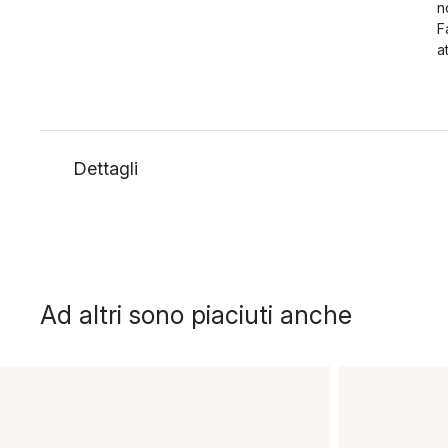
n
F
a
Dettagli
Ad altri sono piaciuti anche