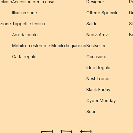
reclamo
Accessori per la casa
Designer
R
Illuminazione
Offerte Speciali
Di
izione
Tappeti e tessuti
Saldi
S
Arredamento
Nuovi Arrivi
B
Mobili da esterno e Mobili da giardino
Bestseller
y
Carta regalo
Occasioni
Idee Regalo
Nest Trends
Black Friday
Cyber Monday
Sconti