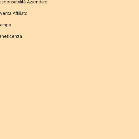
esponsabilità Aziendale
venta Affiliato
tampa
eneficenza