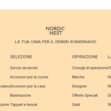
LA TUA CASA PER IL DESIGN SCANDINAVO
SELEZIONE
ISPIRAZIONE
L
Servizi da tavola
Consigli di ispirazione
C
Accessori per la cucina
Marche
R
reclamo
Accessori per la casa
Designer
R
Illuminazione
Offerte Speciali
Di
izione
Tappeti e tessuti
Saldi
S