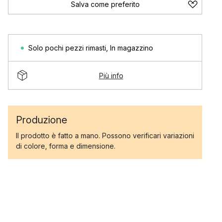
Salva come preferito
Solo pochi pezzi rimasti
,
In magazzino
Più info
Produzione
Il prodotto è fatto a mano. Possono verificari variazioni
di colore, forma e dimensione.