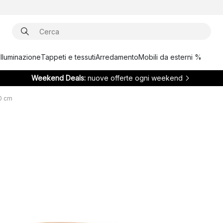
Illuminazione
Tappeti e tessuti
Arredamento
Mobili da esterni %
Weekend Deals:
nuove offerte ogni weekend
0 cm