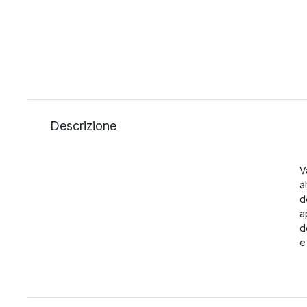
Descrizione
V
a
d
a
d
e