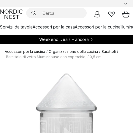
Servizi da tavola
Accessori per la casa
Accessori per la cucina
Illumi
Weekend Deals – ancora
Accessori per la cucina
/
Organizzazione della cucina
/
Barattoli
/
Barattolo di vetro Muminhouse con coperchio, 30,5 cm