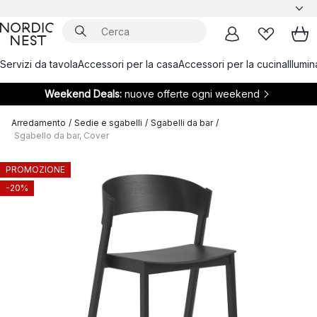
Servizi da tavola
Accessori per la casa
Accessori per la cucina
Illumi
Weekend Deals:
nuove offerte ogni weekend
Arredamento
/
Sedie e sgabelli
/
Sgabelli da bar
/
Sgabello da bar, Cover
PROMOZIONE
-20%