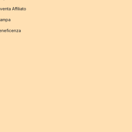
venta Affiliato
tampa
eneficenza