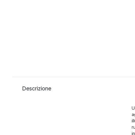
Descrizione
U
a
i
r
i