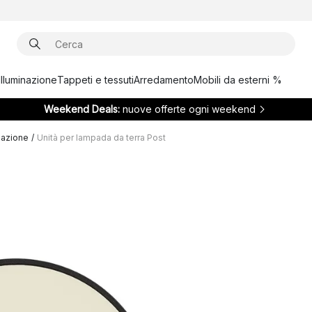
Illuminazione
Tappeti e tessuti
Arredamento
Mobili da esterni %
Weekend Deals:
nuove offerte ogni weekend
inazione
/
Unità per lampada da terra Post