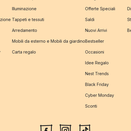
Illuminazione
Offerte Speciali
Di
izione
Tappeti e tessuti
Saldi
S
Arredamento
Nuovi Arrivi
B
Mobili da esterno e Mobili da giardino
Bestseller
y
Carta regalo
Occasioni
Idee Regalo
Nest Trends
Black Friday
Cyber Monday
Sconti