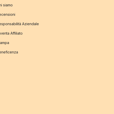
hi siamo
ecensioni
esponsabilità Aziendale
venta Affiliato
tampa
eneficenza