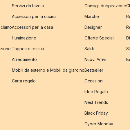
Servizi da tavola
Consigli di ispirazione
C
Accessori per la cucina
Marche
R
reclamo
Accessori per la casa
Designer
R
Illuminazione
Offerte Speciali
Di
izione
Tappeti e tessuti
Saldi
S
Arredamento
Nuovi Arrivi
B
Mobili da esterno e Mobili da giardino
Bestseller
y
Carta regalo
Occasioni
Idee Regalo
Nest Trends
Black Friday
Cyber Monday