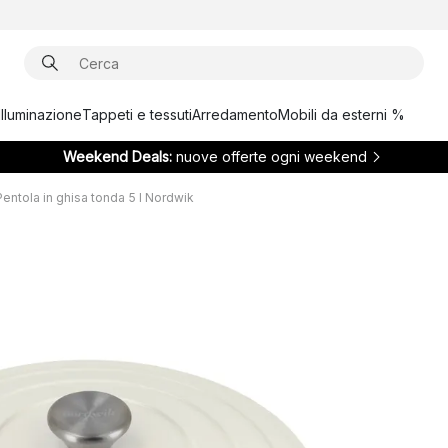
Illuminazione
Tappeti e tessuti
Arredamento
Mobili da esterni %
Weekend Deals:
nuove offerte ogni weekend
Pentola in ghisa tonda 5 l Nordwik