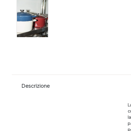
Descrizione
L
c
l
p
p