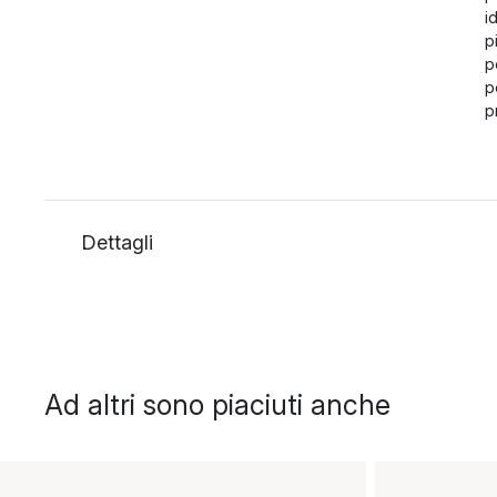
i
p
p
p
p
Dettagli
Ad altri sono piaciuti anche