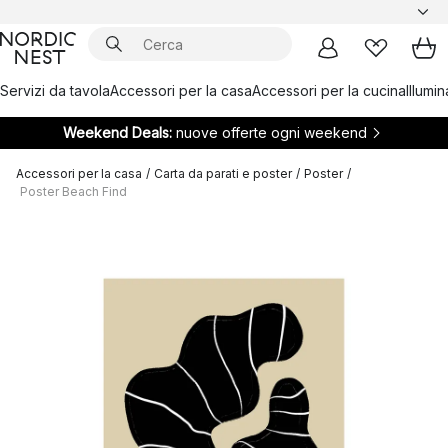
Servizi da tavola
Accessori per la casa
Accessori per la cucina
Illumi
Weekend Deals:
nuove offerte ogni weekend
Accessori per la casa
/
Carta da parati e poster
/
Poster
/
Poster Beach Find