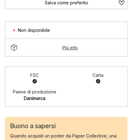
Salva come preferito
Non disponibile
Più info
FSC
Carta
Paese di produzione
Danimarca
Buono a sapersi
Quando acquisti un poster da Paper Collective, una