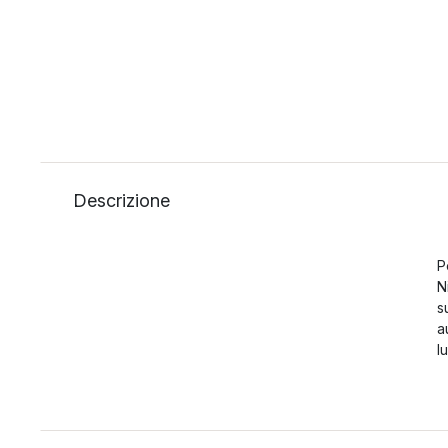
Descrizione
P
N
s
a
l