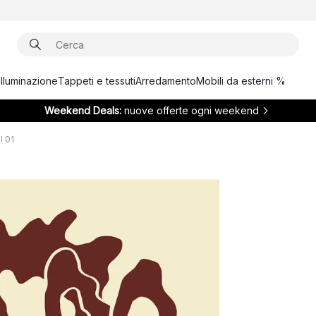
Illuminazione
Tappeti e tessuti
Arredamento
Mobili da esterni %
Weekend Deals:
nuove offerte ogni weekend
l 01