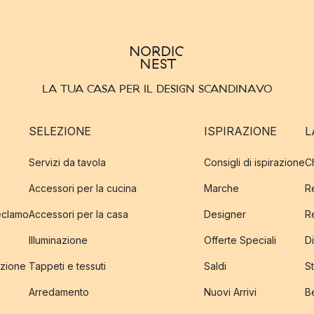
LA TUA CASA PER IL DESIGN SCANDINAVO
SELEZIONE
ISPIRAZIONE
L
Servizi da tavola
Consigli di ispirazione
C
Accessori per la cucina
Marche
R
reclamo
Accessori per la casa
Designer
R
Illuminazione
Offerte Speciali
Di
izione
Tappeti e tessuti
Saldi
S
Arredamento
Nuovi Arrivi
B