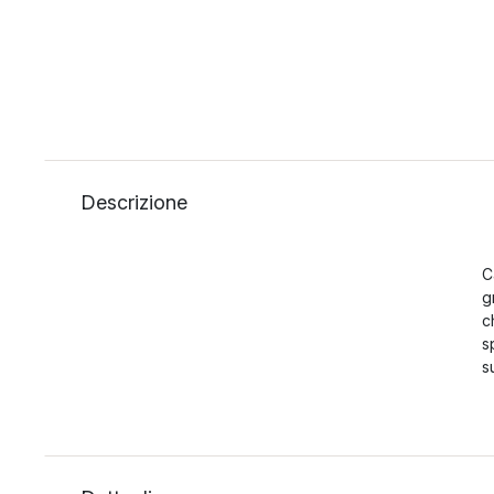
Descrizione
C
g
c
s
s