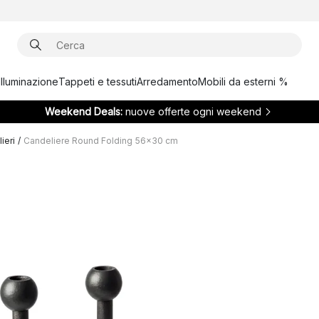
Illuminazione
Tappeti e tessuti
Arredamento
Mobili da esterni %
Weekend Deals:
nuove offerte ogni weekend
ieri
/
Candeliere Round Folding 56x30 cm