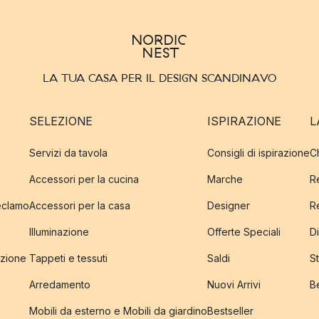
LA TUA CASA PER IL DESIGN SCANDINAVO
SELEZIONE
ISPIRAZIONE
L
Servizi da tavola
Consigli di ispirazione
C
Accessori per la cucina
Marche
R
reclamo
Accessori per la casa
Designer
R
Illuminazione
Offerte Speciali
Di
izione
Tappeti e tessuti
Saldi
S
Arredamento
Nuovi Arrivi
B
Mobili da esterno e Mobili da giardino
Bestseller