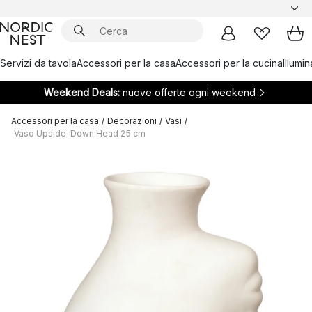
Servizi da tavola
Accessori per la casa
Accessori per la cucina
Illumi
Weekend Deals:
nuove offerte ogni weekend
Accessori per la casa
/
Decorazioni
/
Vasi
/
Vaso Upside-Down Head 25 cm