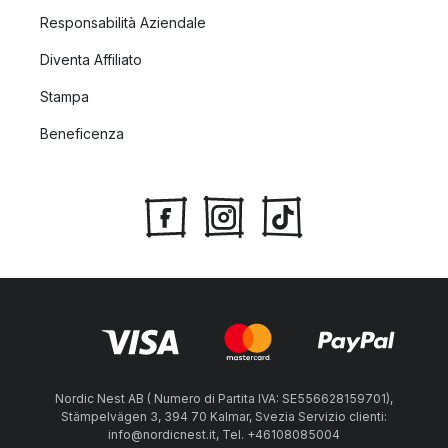
Responsabilità Aziendale
Diventa Affiliato
Stampa
Beneficenza
Nordic Nest AB ( Numero di Partita IVA: SE556628159701),
Stämpelvägen 3, 394 70 Kalmar, Svezia Servizio clienti:
info@nordicnest.it, Tel. +46108085004