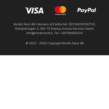
Nordic Nest AB ( Numero di Partita IVA: SE556628159701),
Stämpelvägen 3, 394 70 Kalmar, Svezia Servizio clienti:
info@nordicnest.it, Tel. +46108085004
© 2002 - 2026 Copyright Nordic Nest AB