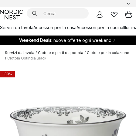
Servizi da tavola
Accessori per la casa
Accessori per la cucina
Illumi
Weekend Deals:
nuove offerte ogni weekend
Servizi da tavola
/
Ciotole e piatti da portata
/
Ciotole per la colazione
/
Ciotola Ostindia Black
-30%