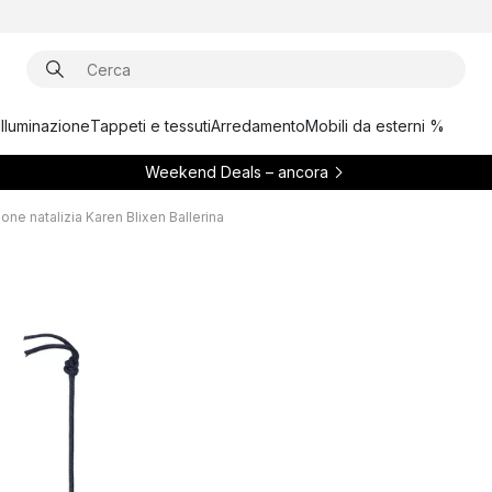
Illuminazione
Tappeti e tessuti
Arredamento
Mobili da esterni %
Weekend Deals – ancora
one natalizia Karen Blixen Ballerina