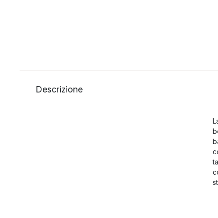
Descrizione
L
b
b
c
t
c
s