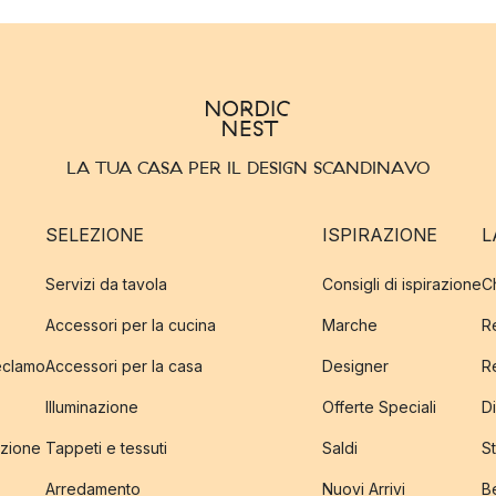
LA TUA CASA PER IL DESIGN SCANDINAVO
SELEZIONE
ISPIRAZIONE
L
Servizi da tavola
Consigli di ispirazione
C
Accessori per la cucina
Marche
R
reclamo
Accessori per la casa
Designer
R
Illuminazione
Offerte Speciali
Di
izione
Tappeti e tessuti
Saldi
S
Arredamento
Nuovi Arrivi
B