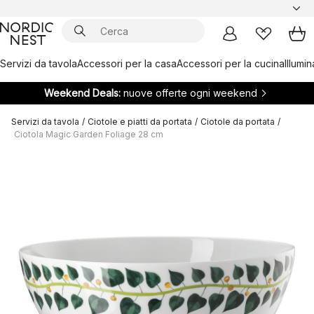
Servizi da tavola
Accessori per la casa
Accessori per la cucina
Illumi
Weekend Deals:
nuove offerte ogni weekend
Servizi da tavola
/
Ciotole e piatti da portata
/
Ciotole da portata
/
Ciotola Magic Garden Foliage 28 cm