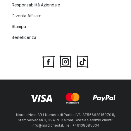
Responsabilità Aziendale
Diventa Affiliato
Stampa
Beneficenza
Nordic Nest AB ( Numero di Partita IVA: SE556628159701),
Stämpelvägen 3, 394 70 Kalmar, Svezia Servizio clienti:
info@nordicnest.it, Tel. +46108085004