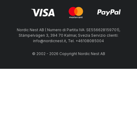
Nordic Nest AB ( Numero di Partita IVA: SE556628159701),
Stämpelvägen 3, 394 70 Kalmar, Svezia Servizio clienti:
info@nordicnest.it, Tel. +46108085004
© 2002 - 2026 Copyright Nordic Nest AB