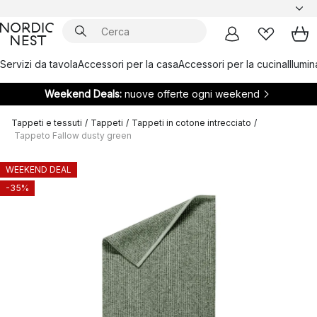
Servizi da tavola
Accessori per la casa
Accessori per la cucina
Illumi
Weekend Deals:
nuove offerte ogni weekend
Tappeti e tessuti
/
Tappeti
/
Tappeti in cotone intrecciato
/
Tappeto Fallow dusty green
WEEKEND DEAL
-35%