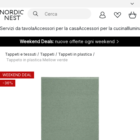
Servizi da tavola
Accessori per la casa
Accessori per la cucina
Illumi
Weekend Deals:
nuove offerte ogni weekend
Tappeti e tessuti
/
Tappeti
/
Tappeti in plastica
/
Tappeto in plastica Mellow verde
WEEKEND DEAL
-36%