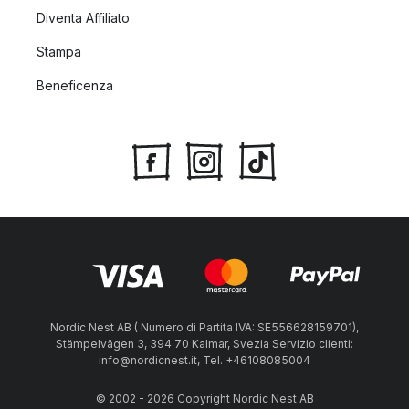
Diventa Affiliato
Stampa
Beneficenza
Nordic Nest AB ( Numero di Partita IVA: SE556628159701),
Stämpelvägen 3, 394 70 Kalmar, Svezia Servizio clienti:
info@nordicnest.it, Tel. +46108085004
© 2002 - 2026 Copyright Nordic Nest AB