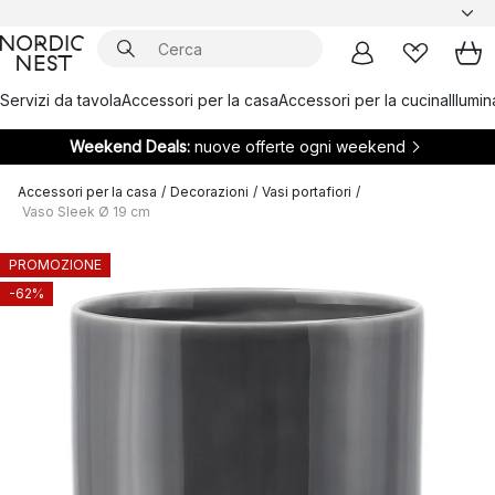
Servizi da tavola
Accessori per la casa
Accessori per la cucina
Illumi
Weekend Deals:
nuove offerte ogni weekend
Accessori per la casa
/
Decorazioni
/
Vasi portafiori
/
Vaso Sleek Ø 19 cm
PROMOZIONE
-62%