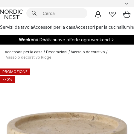
Servizi da tavola
Accessori per la casa
Accessori per la cucina
Illumi
Weekend Deals:
nuove offerte ogni weekend
Accessori per la casa
/
Decorazioni
/
Vassoio decorativo
/
Vassoio decorativo Ridge
PROMOZIONE
-70%