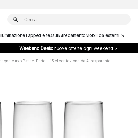
Illuminazione
Tappeti e tessuti
Arredamento
Mobili da esterni %
Weekend Deals:
nuove offerte ogni weekend
agne curvo Passe-Partout 15 cl confezione da 4 trasparente