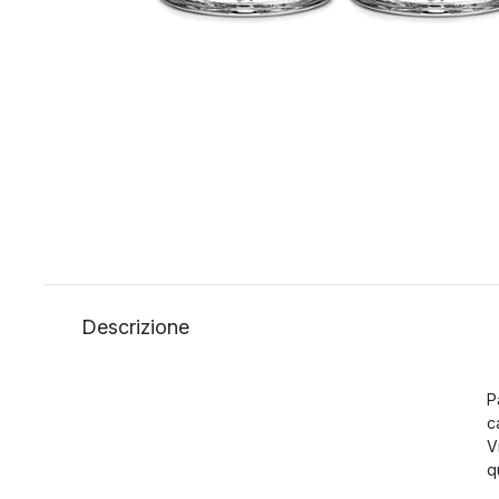
Descrizione
P
c
V
q