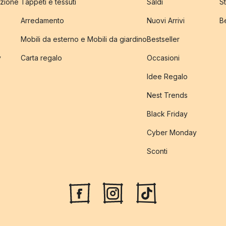
izione
Tappeti e tessuti
Saldi
S
Arredamento
Nuovi Arrivi
B
Mobili da esterno e Mobili da giardino
Bestseller
y
Carta regalo
Occasioni
Idee Regalo
Nest Trends
Black Friday
Cyber Monday
Sconti