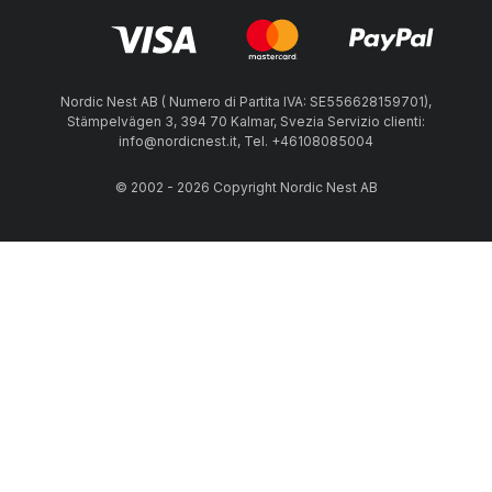
Nordic Nest AB ( Numero di Partita IVA: SE556628159701),
Stämpelvägen 3, 394 70 Kalmar, Svezia Servizio clienti:
info@nordicnest.it, Tel. +46108085004
© 2002 - 2026 Copyright Nordic Nest AB