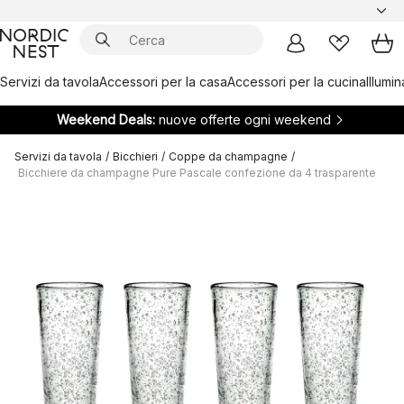
Servizi da tavola
Accessori per la casa
Accessori per la cucina
Illumi
Weekend Deals:
nuove offerte ogni weekend
Servizi da tavola
/
Bicchieri
/
Coppe da champagne
/
Bicchiere da champagne Pure Pascale confezione da 4 trasparente