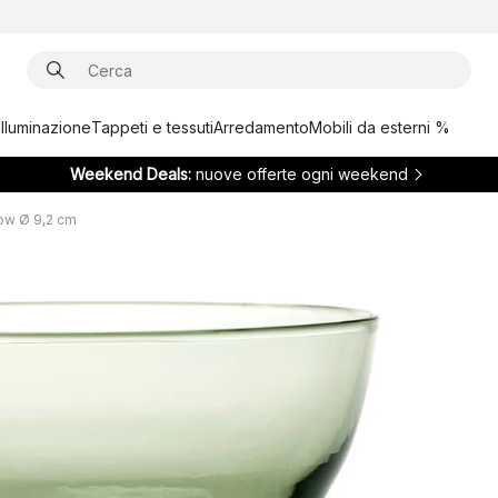
Illuminazione
Tappeti e tessuti
Arredamento
Mobili da esterni %
Weekend Deals:
nuove offerte ogni weekend
now Ø 9,2 cm