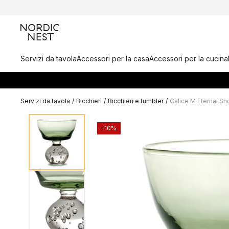
Servizi da tavola
Accessori per la casa
Accessori per la cucina
Servizi da tavola
/
Bicchieri
/
Bicchieri e tumbler
/
Calice M Eternal S
-10%