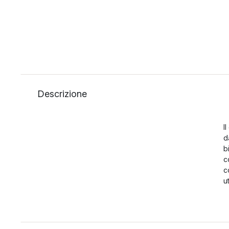
Descrizione
I
d
b
c
c
u