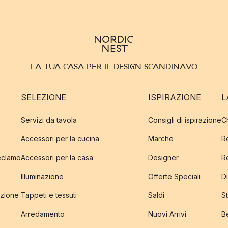
LA TUA CASA PER IL DESIGN SCANDINAVO
SELEZIONE
ISPIRAZIONE
L
Servizi da tavola
Consigli di ispirazione
C
Accessori per la cucina
Marche
R
reclamo
Accessori per la casa
Designer
R
Illuminazione
Offerte Speciali
Di
izione
Tappeti e tessuti
Saldi
S
Arredamento
Nuovi Arrivi
B