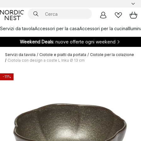
Servizi da tavola
Accessori per la casa
Accessori per la cucina
Illumi
Weekend Deals:
nuove offerte ogni weekend
Servizi da tavola
/
Ciotole e piatti da portata
/
Ciotole per la colazione
/
Ciotola con design a coste L Inku Ø 13 cm
-11%