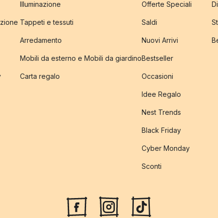
Illuminazione
Offerte Speciali
Di
izione
Tappeti e tessuti
Saldi
S
Arredamento
Nuovi Arrivi
B
Mobili da esterno e Mobili da giardino
Bestseller
y
Carta regalo
Occasioni
Idee Regalo
Nest Trends
Black Friday
Cyber Monday
Sconti