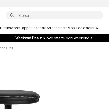
Illuminazione
Tappeti e tessuti
Arredamento
Mobili da esterni %
Weekend Deals:
nuove offerte ogni weekend
sso Orbit