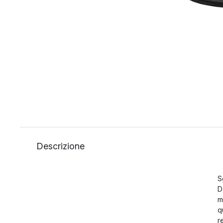
Descrizione
S
D
m
q
r