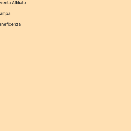
venta Affiliato
tampa
eneficenza