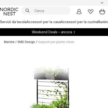
Servizi da tavola
Accessori per la casa
Accessori per la cucina
Illumi
Weekend Deals – ancora
Marche
/
SMD Design
/
Supporti per piante Urban