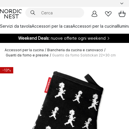
Servizi da tavola
Accessori per la casa
Accessori per la cucina
Illumi
Weekend Deals:
nuove offerte ogni weekend
Accessori per la cucina
/
Biancheria da cucina e canovacci
/
Guanti da forno e presine
/
Guanto da forno Solstickan 22x30 cm
-13%