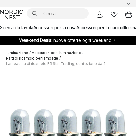
Servizi da tavola
Accessori per la casa
Accessori per la cucina
Illumi
Weekend Deals:
nuove offerte ogni weekend
Illuminazione
/
Accessori per illuminazione
/
Parti di ricambio per lampade
/
Lampadina di ricambio E5 Star Trading, confezione da 5