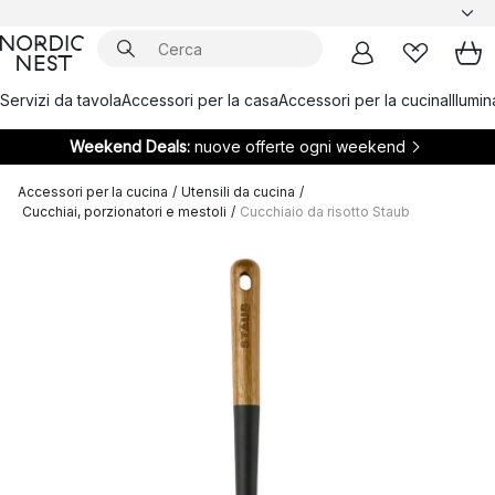
Servizi da tavola
Accessori per la casa
Accessori per la cucina
Illumi
Weekend Deals:
nuove offerte ogni weekend
Accessori per la cucina
/
Utensili da cucina
/
Cucchiai, porzionatori e mestoli
/
Cucchiaio da risotto Staub