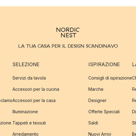
LA TUA CASA PER IL DESIGN SCANDINAVO
SELEZIONE
ISPIRAZIONE
L
Servizi da tavola
Consigli di ispirazione
C
Accessori per la cucina
Marche
R
reclamo
Accessori per la casa
Designer
R
Illuminazione
Offerte Speciali
Di
izione
Tappeti e tessuti
Saldi
S
Arredamento
Nuovi Arrivi
B