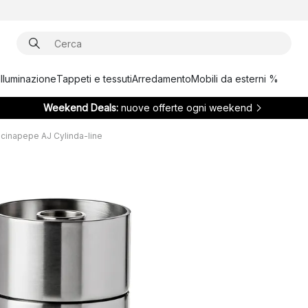
Illuminazione
Tappeti e tessuti
Arredamento
Mobili da esterni %
Weekend Deals:
nuove offerte ogni weekend
cinapepe AJ Cylinda-line