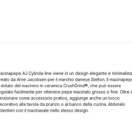
acinapepe AJ Cylinda-line viene in un design elegante e minimalist
reato da Arne Jacobsen per il marchio danese Stelton. Il macinapep
 dotato del macinino in ceramica CrushGrind®, che può essere
egolato facilmente per ottenere pepe macinato grosso o fine. Oltre 
unzionare come accessorio pratico, aggiunge anche un tocco
ecorativo alla tavola da pranzo o al banco della cucina. Abbinalo
olentieri con il macinasale nello stesso design.