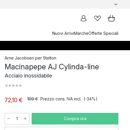
Nuovi Arrivi
Marche
Offerte Speciali
Arne Jacobsen
per
Stelton
Macinapepe AJ Cylinda-line
Acciaio inossidabile
109 €
Prezzo cons. IVA incl.
(-34%)
72,10 €
Compra ora