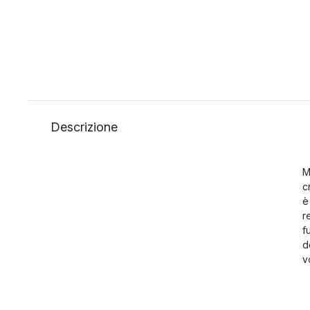
Descrizione
M
c
è
r
f
d
v