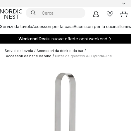
Servizi da tavola
Accessori per la casa
Accessori per la cucina
Illumi
Weekend Deals:
nuove offerte ogni weekend
Servizi da tavola
/
Accessori da drink e da bar
/
Accessori da bar e da vino
/
Pinza da ghiaccio AJ Cylinda-line