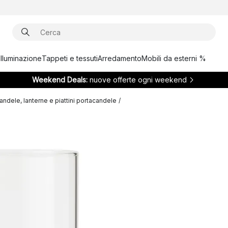
Illuminazione
Tappeti e tessuti
Arredamento
Mobili da esterni %
Weekend Deals:
nuove offerte ogni weekend
andele, lanterne e piattini portacandele
/