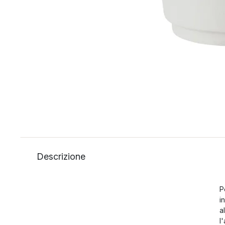
Descrizione
P
i
a
l