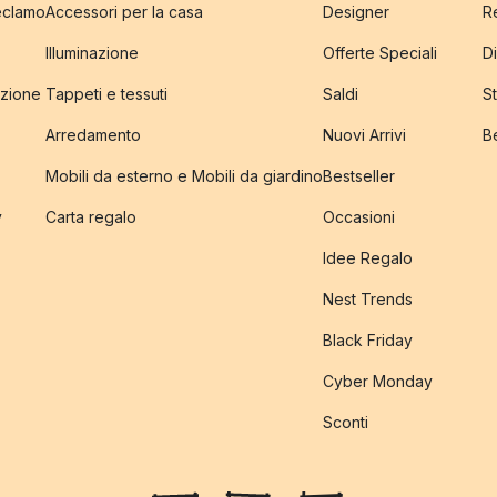
reclamo
Accessori per la casa
Designer
R
Illuminazione
Offerte Speciali
Di
izione
Tappeti e tessuti
Saldi
S
Arredamento
Nuovi Arrivi
B
Mobili da esterno e Mobili da giardino
Bestseller
y
Carta regalo
Occasioni
Idee Regalo
Nest Trends
Black Friday
Cyber Monday
Sconti