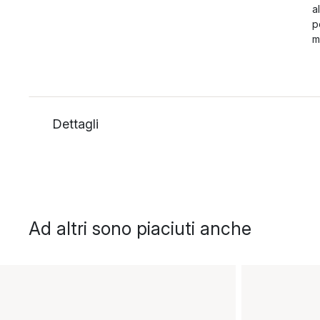
a
p
m
Dettagli
Ad altri sono piaciuti anche