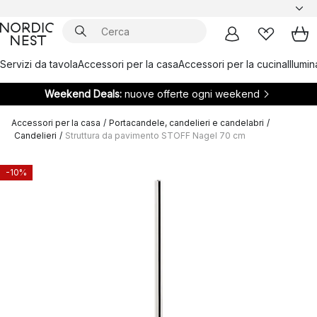
Servizi da tavola
Accessori per la casa
Accessori per la cucina
Illumi
Weekend Deals:
nuove offerte ogni weekend
Accessori per la casa
/
Portacandele, candelieri e candelabri
/
Candelieri
/
Struttura da pavimento STOFF Nagel 70 cm
-10%