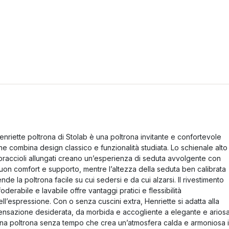
enriette poltrona di Stolab è una poltrona invitante e confortevole
he combina design classico e funzionalità studiata. Lo schienale alto
 braccioli allungati creano un’esperienza di seduta avvolgente con
uon comfort e supporto, mentre l’altezza della seduta ben calibrata
ende la poltrona facile su cui sedersi e da cui alzarsi. Il rivestimento
foderabile e lavabile offre vantaggi pratici e flessibilità
ell’espressione. Con o senza cuscini extra, Henriette si adatta alla
ensazione desiderata, da morbida e accogliente a elegante e ariosa
na poltrona senza tempo che crea un’atmosfera calda e armoniosa 