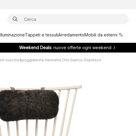
Illuminazione
Tappeti e tessuti
Arredamento
Mobili da esterni %
Weekend Deals:
nuove offerte ogni weekend
con cuscino&poggiatesta Henriette Olio bianco-Espresso